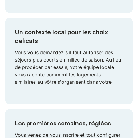
demande monte. Résultat : plus de visites, de
meilleurs avis et la sérénité de vous savoir
prêt.
Un contexte local pour les choix
délicats
Vous vous demandez s'il faut autoriser des
séjours plus courts en milieu de saison. Au lieu
de procéder par essais, votre équipe locale
vous raconte comment les logements
similaires au vôtre s'organisent dans votre
région. Avec ce contexte local, vous définissez
vos règles en toute confiance, vous évitez les
annulations gênantes et vous gardez votre
maison compétitive sur votre marché.
Les premières semaines, réglées
Vous venez de vous inscrire et tout configurer