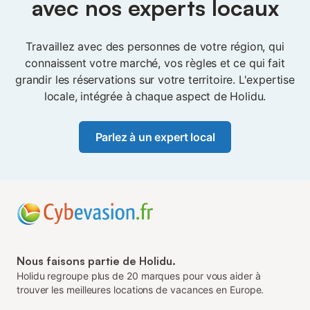
avec nos experts locaux
ajoute le contexte qui accélère les solutions. Au lieu de
rester seul dans la file d'attente, vous bénéficiez d'une
aide pour résoudre les problèmes — pour que vos
Travaillez avec des personnes de votre région, qui
revenus restent protégés.
connaissent votre marché, vos règles et ce qui fait
grandir les réservations sur votre territoire. L'expertise
locale, intégrée à chaque aspect de Holidu.
Parlez à un expert local
Nous faisons partie de Holidu.
Holidu regroupe plus de 20 marques pour vous aider à
trouver les meilleures locations de vacances en Europe.