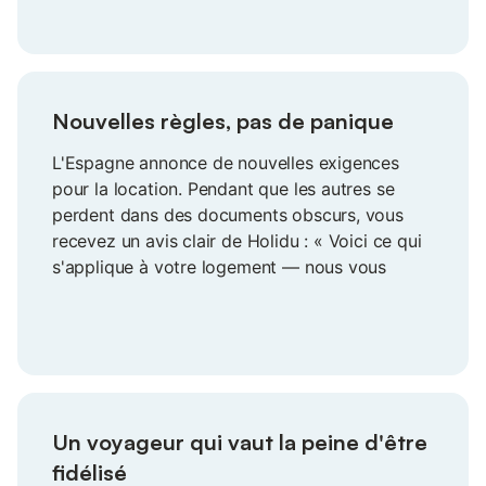
augmentent naturellement.
Nouvelles règles, pas de panique
L'Espagne annonce de nouvelles exigences
pour la location. Pendant que les autres se
perdent dans des documents obscurs, vous
recevez un avis clair de Holidu : « Voici ce qui
s'applique à votre logement — nous vous
accompagnons pas à pas avant l'échéance ».
Vous vous mettez en règle sans stress,
pendant que vos voisins cherchent encore à y
comprendre quelque chose. Les nouvelles
réglementations deviennent une chose gérable,
et non une menace imminente.
Un voyageur qui vaut la peine d'être
fidélisé