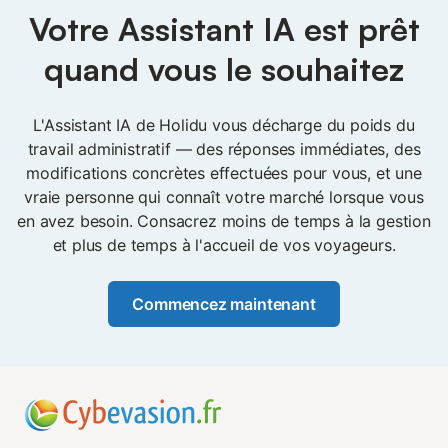
les options disponibles, pas pour décider à votre place.
ouvrez l'application.
Votre Assistant IA est prêt
Il n'apporte aucune modification, n'active aucune
fonctionnalité et ne vous engage à rien sans votre
quand vous le souhaitez
permission. Voyez-le comme un assistant bien informé
qui met à votre disposition ce dont vous avez besoin,
L'Assistant IA de Holidu vous décharge du poids du
puis attend votre décision.
travail administratif — des réponses immédiates, des
modifications concrètes effectuées pour vous, et une
vraie personne qui connaît votre marché lorsque vous
en avez besoin. Consacrez moins de temps à la gestion
et plus de temps à l'accueil de vos voyageurs.
Commencez maintenant