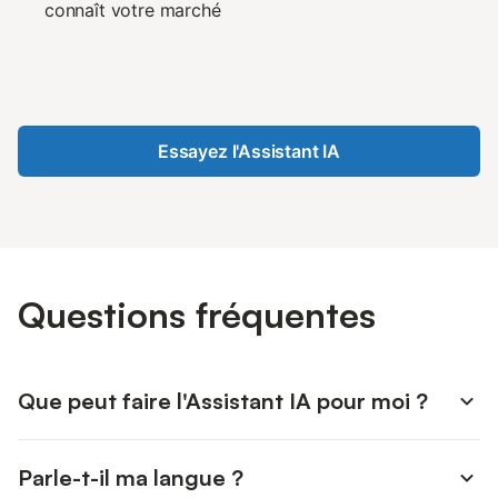
connaît votre marché
Essayez l'Assistant IA
Questions fréquentes
Que peut faire l'Assistant IA pour moi ?
Beaucoup de choses. Il répond aux questions sur les
Parle-t-il ma langue ?
réservations, les paiements, les prix, le calendrier et les