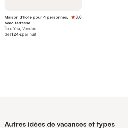
Maison d’hôte pour 4 personnes,
8,8
avec terrasse
Île d'Yeu, Vendée
dès
124 €
par nuit
Connectez-vous et économisez
Se connecter
jusqu'à 10% sur nos logements.
Autres idées de vacances et types