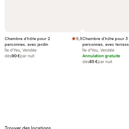
Chambre d’hôte pour 2
9,8
Chambre d’hôte pour 3
personnes, avec jardin
personnes, avec terrasse
Île d'Yeu, Vendée
Île d'Yeu, Vendée
dès
90 €
par nuit
Annulation gratuite
dès
85 €
par nuit
Connectez-vous et économisez
Se connecter
jusqu'à 10% sur nos logements.
Trouver des locations