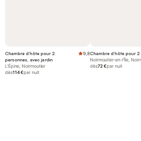
Chambre d’hôte pour 2
9,8
Chambre d’hôte pour 2
personnes, avec jardin
Noirmoutier-en-l'Île, Noir
L'Épine, Noirmoutier
dès
72 €
par nuit
dès
114 €
par nuit
Connectez-vous et économisez
Se connecter
jusqu'à 10% sur nos logements.