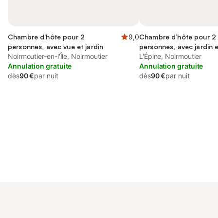
Chambre d’hôte pour 2
9,0
Chambre d’hôte pour 2
personnes, avec vue et jardin
personnes, avec jardin 
Noirmoutier-en-l'Île, Noirmoutier
L'Épine, Noirmoutier
Annulation gratuite
Annulation gratuite
dès
90 €
par nuit
dès
90 €
par nuit
Connectez-vous et économisez
Se connecter
jusqu'à 10% sur nos logements.