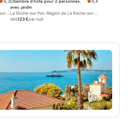
9,3
Chambre d’hôte pour 2 personnes,
9,4
avec jardin
sur-
La Roche-sur-Yon, Région de La Roche-sur-
Yon
dès
123 €
par nuit