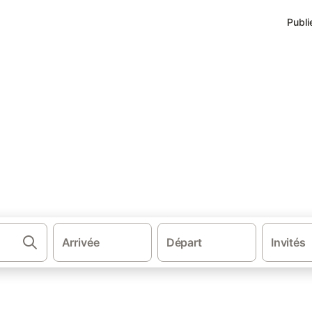
Publi
·
·
 la Loire
Vendée
Chambre d’hôtes à La Roche-sur-Yon
 La Roche-sur-Yon
es environs.
Arrivée
Départ
Invités