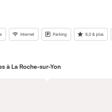
e
Internet
Parking
8,0
& plus
es à La Roche-sur-Yon