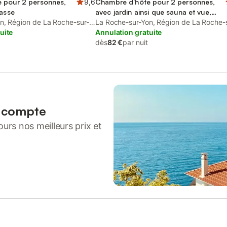
 pour 2 personnes,
9,6
Chambre d’hôte pour 2 personnes,
rasse
avec jardin ainsi que sauna et vue,
n, Région de La Roche-sur-
animaux acceptés
La Roche-sur-Yon, Région de La Roche-
uite
Yon
Annulation gratuite
dès
82 €
par nuit
n compte
urs nos meilleurs prix et