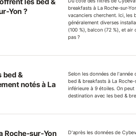
offrent les bed &
Du côté des filtres de Cybevas
breakfasts à La Roche-sur-Yon
ur-Yon ?
vacanciers cherchent. Ici, les
généralement diverses installat
(100 %), balcon (72 %), et air 
pas ?
 bed &
Selon les données de l'année d
bed & breakfasts à La Roche-
ement notés à La
inférieure à 9 étoiles. On peu
destination avec les bed & br
La Roche-sur-Yon
D'après les données de Cybev