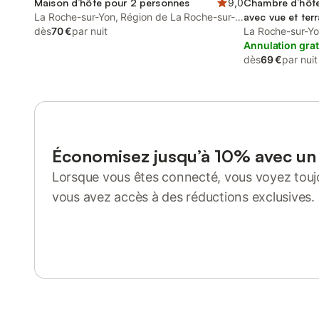
Maison d’hôte pour 2 personnes
9,0
Chambre d’hôte
La Roche-sur-Yon, Région de La Roche-sur-
avec vue et ter
Yon
dès
70 €
par nuit
La Roche-sur-Yo
Yon
Annulation grat
dès
69 €
par nuit
Économisez jusqu’à 10% avec u
Lorsque vous êtes connecté, vous voyez toujo
vous avez accès à des réductions exclusives.
Se connecter ou s'inscrire