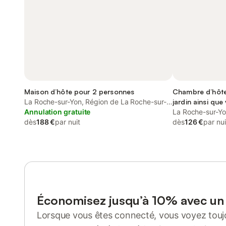
Maison d’hôte pour 2 personnes
Chambre d’hôte
La Roche-sur-Yon, Région de La Roche-sur-
jardin ainsi que
Yon
Annulation gratuite
acceptés
La Roche-sur-Yo
dès
188 €
par nuit
Yon
dès
126 €
par nui
Économisez jusqu’à 10% avec u
Lorsque vous êtes connecté, vous voyez toujo