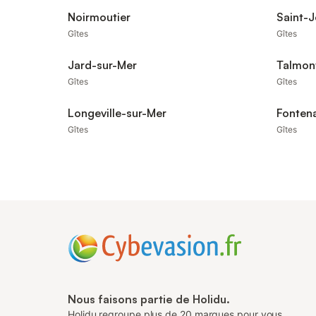
Noirmoutier
Saint-
Gîtes
Gîtes
Jard-sur-Mer
Talmont
Gîtes
Gîtes
Longeville-sur-Mer
Fonten
Gîtes
Gîtes
Nous faisons partie de Holidu.
Holidu regroupe plus de 20 marques pour vous