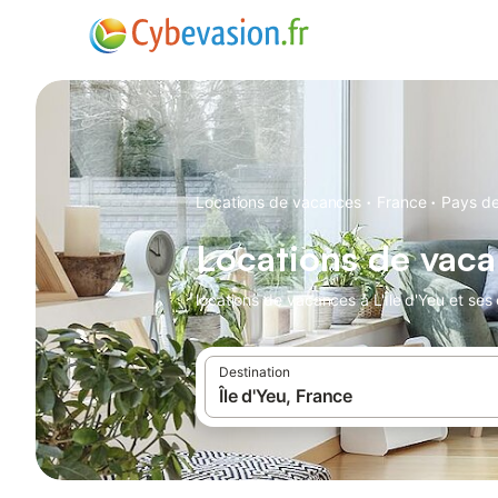
·
·
Locations de vacances
France
Pays de
Locations de vaca
locations de vacances à L'Île d'Yeu et ses 
Destination