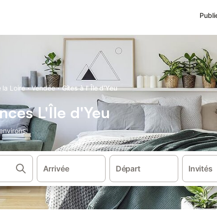
Publi
·
·
 la Loire
Vendée
Gîtes à l' Île d'Yeu
nces L'Île d'Yeu
environs.
Arrivée
Départ
Invités