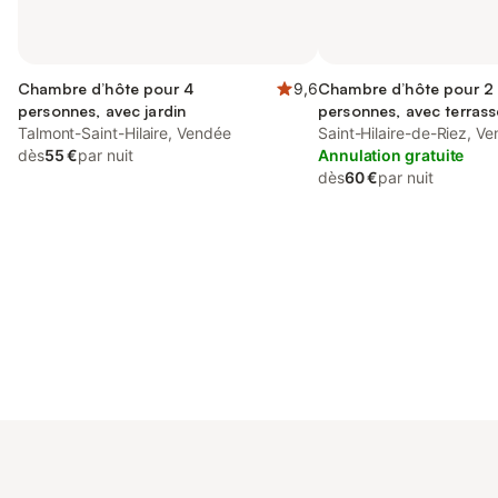
Chambre d’hôte pour 4
9,6
Chambre d’hôte pour 2
personnes, avec jardin
personnes, avec terrass
Talmont-Saint-Hilaire, Vendée
Saint-Hilaire-de-Riez, V
dès
55 €
par nuit
Annulation gratuite
dès
60 €
par nuit
Connectez-vous et économisez
Se connecter
jusqu'à 10% sur nos logements.