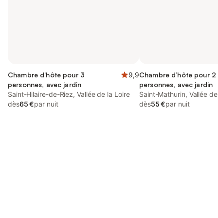
Chambre d’hôte pour 3
9,9
Chambre d’hôte pour 2
personnes, avec jardin
personnes, avec jardin
Saint-Hilaire-de-Riez, Vallée de la Loire
Saint-Mathurin, Vallée de 
dès
65 €
par nuit
dès
55 €
par nuit
Connectez-vous et économisez
Se connecter
jusqu'à 10% sur nos logements.