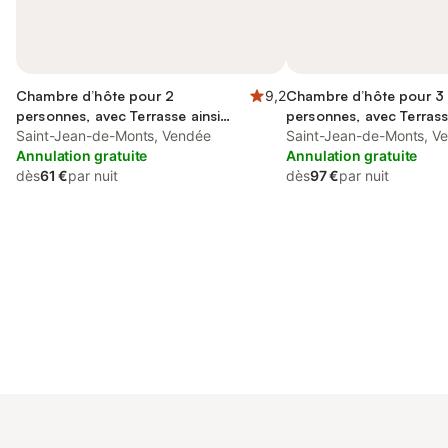
Chambre d’hôte pour 2
9,2
Chambre d’hôte pour 3
personnes, avec Terrasse ainsi
personnes, avec Terrass
que Jardin et Vue
Saint-Jean-de-Monts, Vendée
que Jardin et Vue
Saint-Jean-de-Monts, V
Annulation gratuite
Annulation gratuite
dès
61 €
par nuit
dès
97 €
par nuit
Connectez-vous et économisez
Se connecter
jusqu'à 10% sur nos logements.