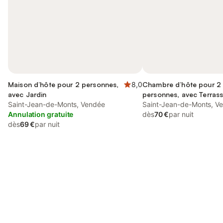
Maison d’hôte pour 2 personnes,
8,0
Chambre d’hôte pour 2
avec Jardin
personnes, avec Terrass
Saint-Jean-de-Monts, Vendée
Jardin
Saint-Jean-de-Monts, V
Annulation gratuite
dès
70 €
par nuit
dès
69 €
par nuit
Connectez-vous et économisez
Se connecter
jusqu'à 10% sur nos logements.