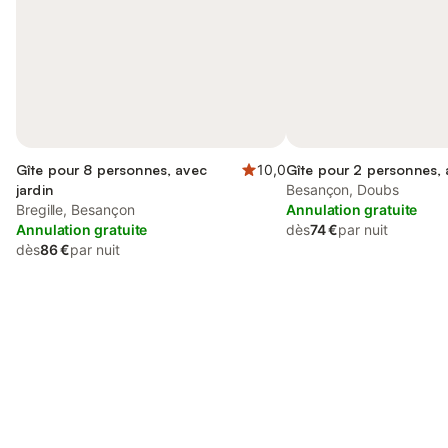
Gîte pour 8 personnes, avec
10,0
Gîte pour 2 personnes, 
jardin
Besançon, Doubs
Bregille, Besançon
Annulation gratuite
Annulation gratuite
dès
74 €
par nuit
dès
86 €
par nuit
Connectez-vous et économisez
Se connecter
jusqu'à 10% sur nos logements.