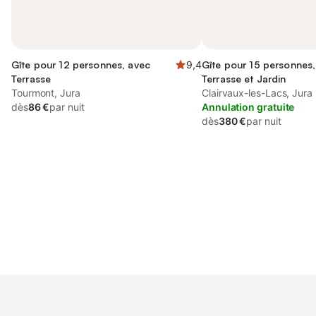
Gîte pour 12 personnes, avec
9,4
Gîte pour 15 personnes,
Terrasse
Terrasse et Jardin
Tourmont, Jura
Clairvaux-les-Lacs, Jura
dès
86 €
par nuit
Annulation gratuite
dès
380 €
par nuit
Connectez-vous et économisez
Se connecter
jusqu'à 10% sur nos logements.