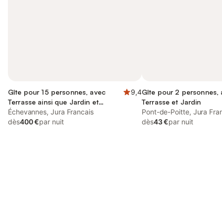
Gîte pour 15 personnes, avec
9,4
Gîte pour 2 personnes,
Terrasse ainsi que Jardin et
Terrasse et Jardin
Piscine
Échevannes, Jura Francais
Pont-de-Poitte, Jura Fra
dès
400 €
par nuit
dès
43 €
par nuit
Connectez-vous et économisez
Se connecter
jusqu'à 10% sur nos logements.