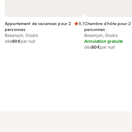
Appartement de vacances pour 2
8,1
Chambre d’hôte pour 2
personnes
personnes
Besançon, Doubs
Besançon, Doubs
dès
90 €
par nuit
Annulation gratuite
dès
80 €
par nuit
Connectez-vous et économisez
Se connecter
jusqu'à 10% sur nos logements.