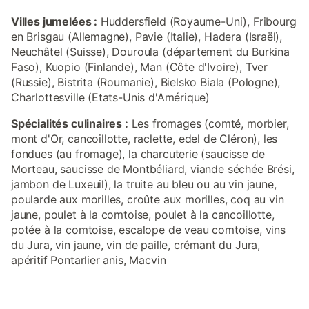
Villes jumelées :
Huddersfield (Royaume-Uni), Fribourg
en Brisgau (Allemagne), Pavie (Italie), Hadera (Israël),
Neuchâtel (Suisse), Douroula (département du Burkina
Faso), Kuopio (Finlande), Man (Côte d'Ivoire), Tver
(Russie), Bistrita (Roumanie), Bielsko Biala (Pologne),
Charlottesville (Etats-Unis d'Amérique)
Spécialités culinaires :
Les fromages (comté, morbier,
mont d'Or, cancoillotte, raclette, edel de Cléron), les
fondues (au fromage), la charcuterie (saucisse de
Morteau, saucisse de Montbéliard, viande séchée Brési,
jambon de Luxeuil), la truite au bleu ou au vin jaune,
poularde aux morilles, croûte aux morilles, coq au vin
jaune, poulet à la comtoise, poulet à la cancoillotte,
potée à la comtoise, escalope de veau comtoise, vins
du Jura, vin jaune, vin de paille, crémant du Jura,
apéritif Pontarlier anis, Macvin