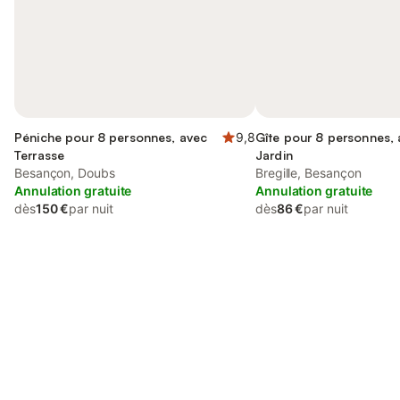
Péniche pour 8 personnes, avec
9,8
Gîte pour 8 personnes,
Terrasse
Jardin
Besançon, Doubs
Bregille, Besançon
Annulation gratuite
Annulation gratuite
dès
150 €
par nuit
dès
86 €
par nuit
Connectez-vous et économisez
Se connecter
jusqu'à 10% sur nos logements.