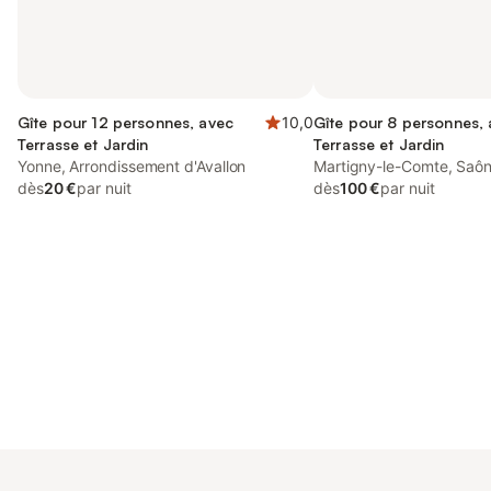
Gîte pour 12 personnes, avec
10,0
Gîte pour 8 personnes,
Terrasse et Jardin
Terrasse et Jardin
Yonne, Arrondissement d'Avallon
Martigny-le-Comte, Saôn
dès
20 €
par nuit
dès
100 €
par nuit
Connectez-vous et économisez
Se connecter
jusqu'à 10% sur nos logements.