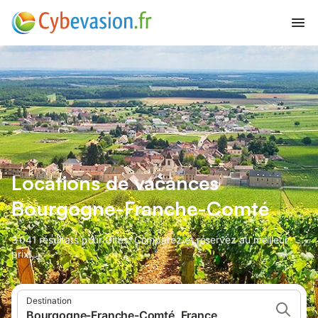
Locations de vacances
Bourgogne-Franche-Comté
3 041 résultats pour Gîtes. Comparez et réservez au meilleur
prix!
Destination
Bourgogne-Franche-Comté, France