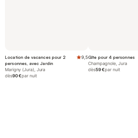
Location de vacances pour 2
9,5
Gîte pour 4 personnes
personnes, avec Jardin
Champagnole, Jura
Marigny (Jura), Jura
dès
59 €
par nuit
dès
90 €
par nuit
Connectez-vous et économisez
Se connecter
jusqu'à 10% sur nos logements.