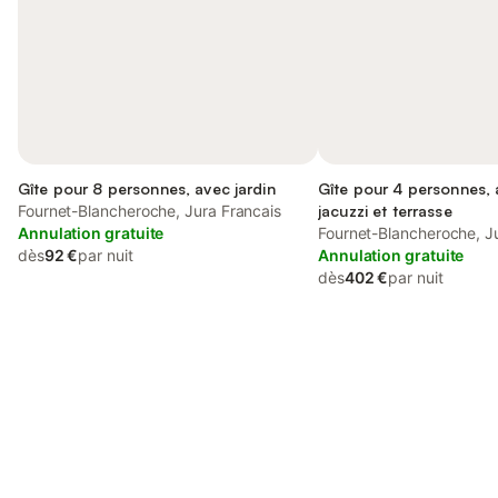
Gîte pour 8 personnes, avec jardin
Gîte pour 4 personnes,
Fournet-Blancheroche, Jura Francais
jacuzzi et terrasse
Annulation gratuite
Fournet-Blancheroche, J
dès
92 €
par nuit
Annulation gratuite
dès
402 €
par nuit
Connectez-vous et économisez
Se connecter
jusqu'à 10% sur nos logements.