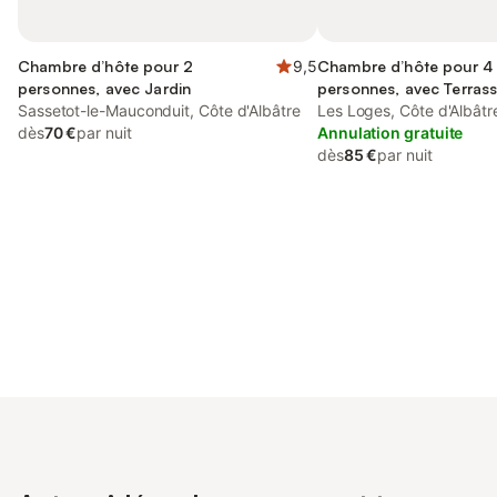
Chambre d’hôte pour 2
9,5
Chambre d’hôte pour 4
personnes, avec Jardin
personnes, avec Terrass
Sassetot-le-Mauconduit, Côte d'Albâtre
Jardin
Les Loges, Côte d'Albâtr
dès
70 €
par nuit
Annulation gratuite
dès
85 €
par nuit
Connectez-vous et économisez
Se connecter
jusqu'à 10% sur nos logements.