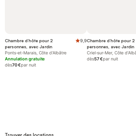
Chambre d’hôte pour 2
9,9
Chambre d’hôte pour 2
personnes, avec Jardin
personnes, avec Jardin
Ponts-et-Marais, Côte d'Albâtre
Criel-sur-Mer, Côte d'Alb
Annulation gratuite
dès
57 €
par nuit
dès
70 €
par nuit
Connectez-vous et économisez
Se connecter
jusqu'à 10% sur nos logements.
Trouver des locations