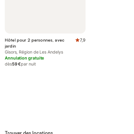
Hôtel pour 2 personnes, avec
7,9
jardin
Gisors, Région de Les Andelys
Annulation gratuite
dès
59 €
par nuit
Connectez-vous et économisez
Se connecter
jusqu'à 10% sur nos logements.
Trouver des locations