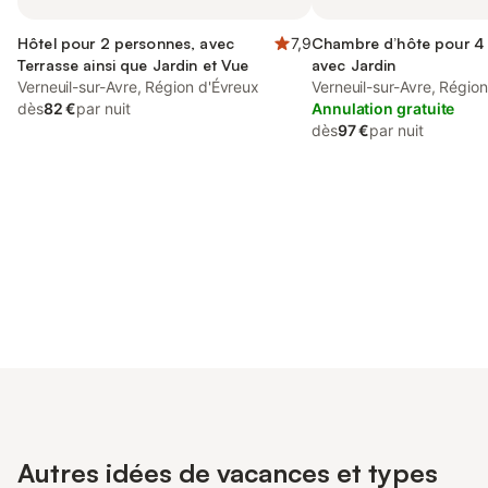
Hôtel pour 2 personnes, avec
7,9
Chambre d’hôte pour 4
Terrasse ainsi que Jardin et Vue
avec Jardin
Verneuil-sur-Avre, Région d'Évreux
Verneuil-sur-Avre, Régio
dès
82 €
par nuit
Annulation gratuite
dès
97 €
par nuit
Connectez-vous et économisez
Se connecter
jusqu'à 10% sur nos logements.
Autres idées de vacances et types