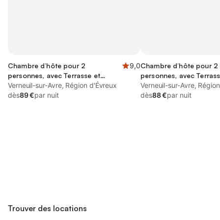
Chambre d’hôte pour 2
9,0
Chambre d’hôte pour 2
personnes, avec Terrasse et
personnes, avec Terrass
Jardin ainsi que Piscine et Sauna
Verneuil-sur-Avre, Région d'Évreux
ainsi que Piscine et Vue
Verneuil-sur-Avre, Régio
dès
89 €
par nuit
dès
88 €
par nuit
Connectez-vous et économisez
Se connecter
jusqu'à 10% sur nos logements.
Trouver des locations