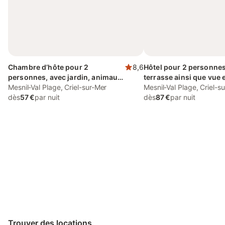
Chambre d’hôte pour 2
8,6
Hôtel pour 2 personnes
personnes, avec jardin, animaux
terrasse ainsi que vue e
acceptés
Mesnil-Val Plage, Criel-sur-Mer
animaux acceptés
Mesnil-Val Plage, Criel-s
dès
57 €
par nuit
dès
87 €
par nuit
Connectez-vous et économisez
Se connecter
jusqu'à 10% sur nos logements.
Trouver des locations