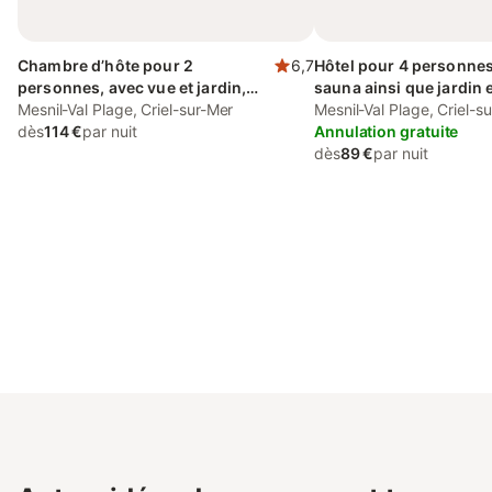
Chambre d’hôte pour 2
6,7
Hôtel pour 4 personnes
personnes, avec vue et jardin,
sauna ainsi que jardin e
animaux acceptés
Mesnil-Val Plage, Criel-sur-Mer
Mesnil-Val Plage, Criel-s
dès
114 €
par nuit
Annulation gratuite
dès
89 €
par nuit
Connectez-vous et économisez
Se connecter
jusqu'à 10% sur nos logements.