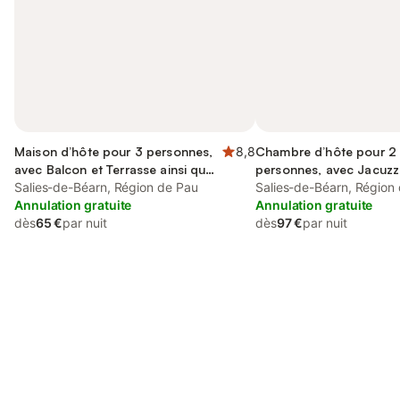
Maison d’hôte pour 3 personnes,
8,8
Chambre d’hôte pour 2
avec Balcon et Terrasse ainsi que
personnes, avec Jacuzzi
Jardin et Vue
Salies-de-Béarn, Région de Pau
Terrasse et Sauna
Salies-de-Béarn, Région
Annulation gratuite
Annulation gratuite
dès
65 €
par nuit
dès
97 €
par nuit
Connectez-vous et économisez
Se connecter
jusqu'à 10% sur nos logements.