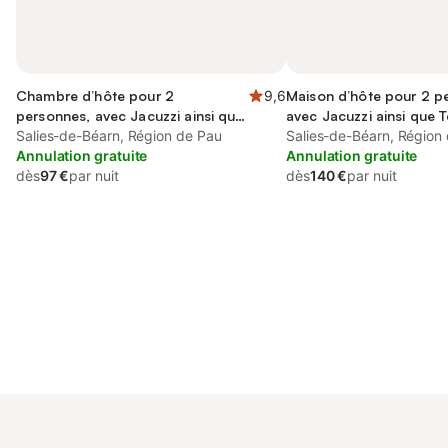
Chambre d’hôte pour 2
9,6
Maison d’hôte pour 2 p
personnes, avec Jacuzzi ainsi que
avec Jacuzzi ainsi que T
Terrasse et Sauna
Salies-de-Béarn, Région de Pau
Jardin
Salies-de-Béarn, Région
Annulation gratuite
Annulation gratuite
dès
97 €
par nuit
dès
140 €
par nuit
Connectez-vous et économisez
Se connecter
jusqu'à 10% sur nos logements.