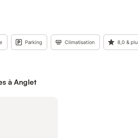
e
Parking
Climatisation
8,0
& plu
es à Anglet