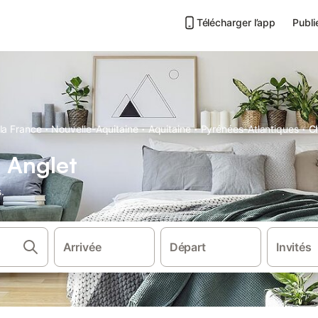
Télécharger l’app
Publi
·
·
·
·
la France
Nouvelle-Aquitaine
Aquitaine
Pyrénées-Atlantiques
C
 Anglet
.
Arrivée
Départ
Invités