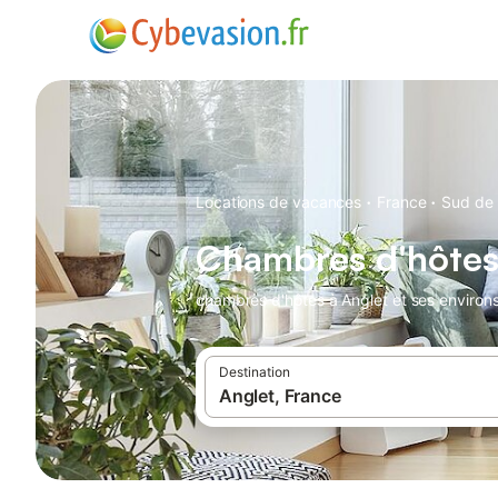
·
·
Locations de vacances
France
Sud de 
Chambres d'hôtes
chambres d'hôtes à Anglet et ses environs
Destination