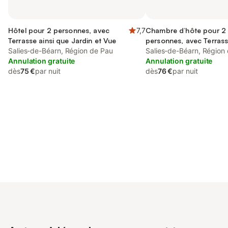
Hôtel pour 2 personnes, avec
7,7
Chambre d’hôte pour 2
Terrasse ainsi que Jardin et Vue
personnes, avec Terrass
Salies-de-Béarn, Région de Pau
que Jardin et Vue
Salies-de-Béarn, Région
Annulation gratuite
Annulation gratuite
dès
75 €
par nuit
dès
76 €
par nuit
Connectez-vous et économisez
Se connecter
jusqu'à 10% sur nos logements.