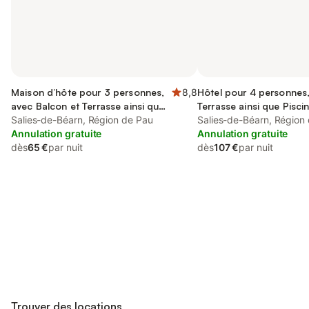
Maison d’hôte pour 3 personnes,
8,8
Hôtel pour 4 personnes
avec Balcon et Terrasse ainsi que
Terrasse ainsi que Pisci
Jardin et Vue
Salies-de-Béarn, Région de Pau
Salies-de-Béarn, Région
Annulation gratuite
Annulation gratuite
dès
65 €
par nuit
dès
107 €
par nuit
Connectez-vous et économisez
Se connecter
jusqu'à 10% sur nos logements.
Trouver des locations