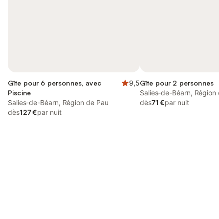
Gîte pour 6 personnes, avec
9,5
Gîte pour 2 personnes
Piscine
Salies-de-Béarn, Région
Salies-de-Béarn, Région de Pau
dès
71 €
par nuit
dès
127 €
par nuit
Connectez-vous et économisez
Se connecter
jusqu'à 10% sur nos logements.