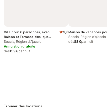
Villa pour 8 personnes, avec
9,3
Maison de vacances po
Balcon et Terrasse ainsi que
Soccia, Région d'Ajaccio
Jardin et Vue
Soccia, Région d'Ajaccio
dès
88 €
par nuit
Annulation gratuite
dès
159 €
par nuit
Connectez-vous et économisez
Se connecter
jusqu'à 10% sur nos logements.
Trouver des locations