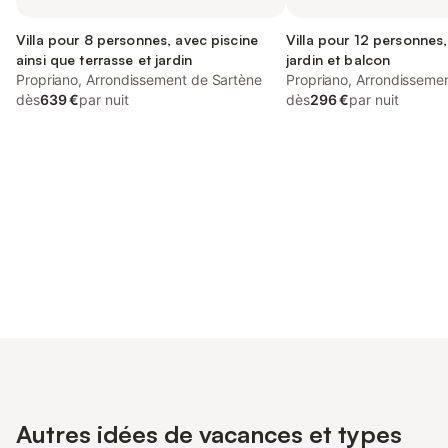
Villa pour 8 personnes, avec piscine
Villa pour 12 personnes
ainsi que terrasse et jardin
jardin et balcon
Propriano, Arrondissement de Sartène
Propriano, Arrondisseme
dès
639 €
par nuit
dès
296 €
par nuit
Connectez-vous et économisez
Se connecter
jusqu'à 10% sur nos logements.
Autres idées de vacances et types