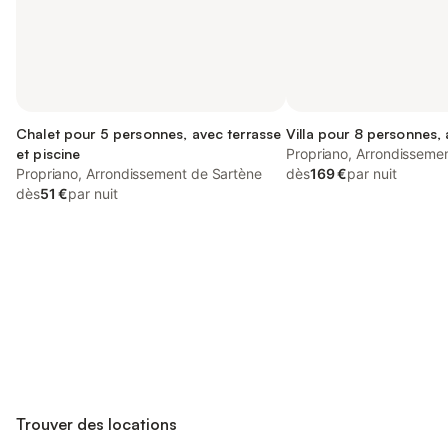
Chalet pour 5 personnes, avec terrasse
Villa pour 8 personnes, 
et piscine
Propriano, Arrondisseme
Propriano, Arrondissement de Sartène
dès
169 €
par nuit
dès
51 €
par nuit
Connectez-vous et économisez
Se connecter
jusqu'à 10% sur nos logements.
Trouver des locations