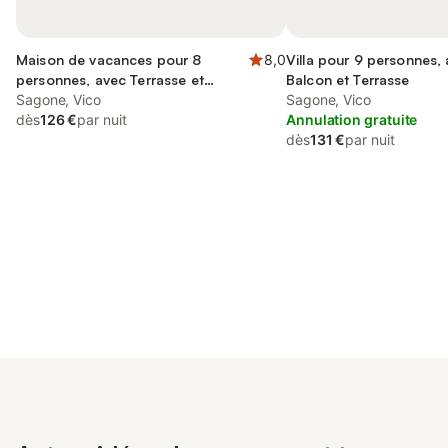
Maison de vacances pour 8
8,0
Villa pour 9 personnes,
personnes, avec Terrasse et
Balcon et Terrasse
Jardin
Sagone, Vico
Sagone, Vico
dès
126 €
par nuit
Annulation gratuite
dès
131 €
par nuit
Connectez-vous et économisez
Se connecter
jusqu'à 10% sur nos logements.