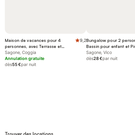
Maison de vacances pour 4
9,2
Bungalow pour 2 perso
personnes, avec Terrasse et
Bassin pour enfant et Pi
Jardin
Sagone, Coggia
Sagone, Vico
Annulation gratuite
dès
28 €
par nuit
dès
55 €
par nuit
Connectez-vous et économisez
Se connecter
jusqu'à 10% sur nos logements.
Trouver des locations