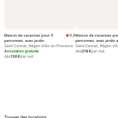
Maison de vacances pour 3
9,9
Maison de vacances po
personnes, avec jardin
personnes, avec jardin a
Saint-Cannat, Région d'Aix-en-Provence
piscine et terrasse
Saint-Cannat, Région d'
Annulation gratuite
dès
218 €
par nuit
dès
130 €
par nuit
Connectez-vous et économisez
Se connecter
jusqu'à 10% sur nos logements.
Trouver des locations