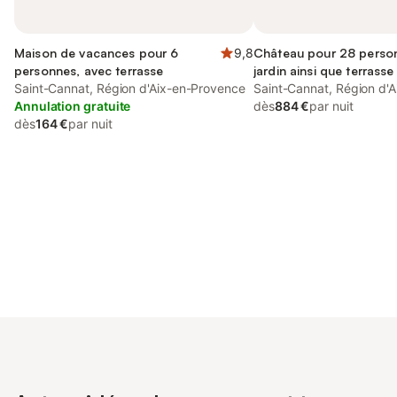
Maison de vacances pour 6
9,8
Château pour 28 perso
personnes, avec terrasse
jardin ainsi que terrasse
Saint-Cannat, Région d'Aix-en-Provence
Saint-Cannat, Région d'
Annulation gratuite
dès
884 €
par nuit
dès
164 €
par nuit
Connectez-vous et économisez
Se connecter
jusqu'à 10% sur nos logements.