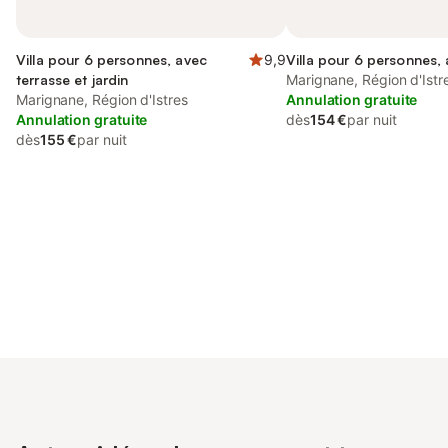
Villa pour 6 personnes, avec
9,9
Villa pour 6 personnes, 
terrasse et jardin
Marignane, Région d'Istr
Marignane, Région d'Istres
Annulation gratuite
Annulation gratuite
dès
154 €
par nuit
dès
155 €
par nuit
Connectez-vous et économisez
Se connecter
jusqu'à 10% sur nos logements.