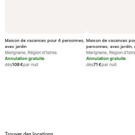
Maison de vacances pour 4 personnes,
Maison de vacances po
avec jardin
personnes, avec jardin,
Marignane, Région d'Istres
acceptés
Marignane, Région d'Istr
Annulation gratuite
Annulation gratuite
dès
108 €
par nuit
dès
71 €
par nuit
Connectez-vous et économisez
Se connecter
jusqu'à 10% sur nos logements.
Trouver des locations