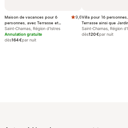
Maison de vacances pour 6
9,6
Villa pour 16 personnes,
personnes, avec Terrasse et
Terrasse ainsi que Jardi
Jardin ainsi que Piscine et Vue
Saint-Chamas, Région d'Istres
Saint-Chamas, Région d'I
Annulation gratuite
dès
120 €
par nuit
dès
164 €
par nuit
Connectez-vous et économisez
Se connecter
jusqu'à 10% sur nos logements.