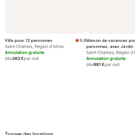
Villa pour 12 personnes
9,8
Maison de vacances po
Saint-Chamas, Région d'Istres
personnes, avec Jardin
Annulation gratuite
Saint-Chamas, Région d'I
dès
383 €
par nuit
Annulation gratuite
dès
981 €
par nuit
Connectez-vous et économisez
Se connecter
jusqu'à 10% sur nos logements.
Trouver des locations