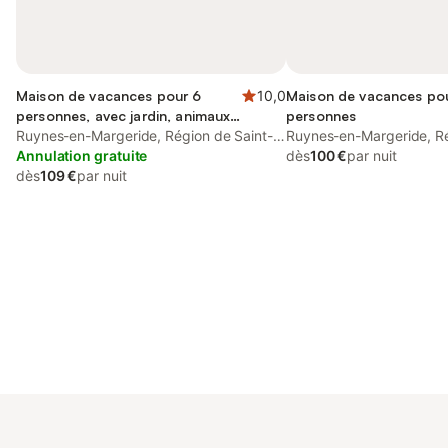
Maison de vacances pour 6
10,0
Maison de vacances po
personnes, avec jardin, animaux
personnes
acceptés
Ruynes-en-Margeride, Région de Saint-
Ruynes-en-Margeride, Ré
Flour
Annulation gratuite
Flour
dès
100 €
par nuit
dès
109 €
par nuit
Connectez-vous et économisez
Se connecter
jusqu'à 10% sur nos logements.