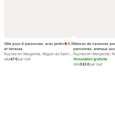
Gîte pour 4 personnes, avec jardin
9,9
Maison de vacances po
et terrasse
personnes, animaux ac
Ruynes-en-Margeride, Région de Saint-
Ruynes-en-Margeride, Ré
Flour
dès
47 €
par nuit
Flour
Annulation gratuite
dès
332 €
par nuit
Connectez-vous et économisez
Se connecter
jusqu'à 10% sur nos logements.