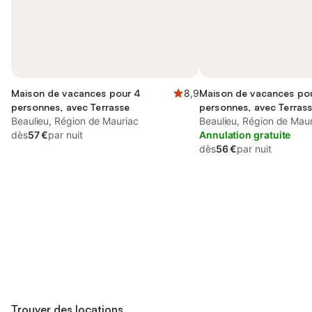
Maison de vacances pour 4
8,9
Maison de vacances po
personnes, avec Terrasse
personnes, avec Terrass
Beaulieu, Région de Mauriac
que Jacuzzi et Piscine
Beaulieu, Région de Mau
dès
57 €
par nuit
Annulation gratuite
dès
56 €
par nuit
Connectez-vous et économisez
Se connecter
jusqu'à 10% sur nos logements.
Trouver des locations