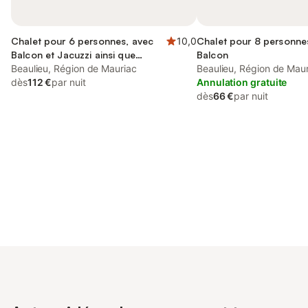
Chalet pour 6 personnes, avec
10,0
Chalet pour 8 personne
Balcon et Jacuzzi ainsi que
Balcon
Terrasse et Jardin
Beaulieu, Région de Mauriac
Beaulieu, Région de Mau
dès
112 €
par nuit
Annulation gratuite
dès
66 €
par nuit
Connectez-vous et économisez
Se connecter
jusqu'à 10% sur nos logements.