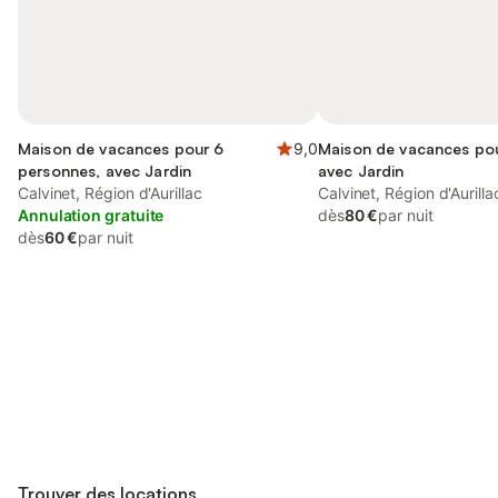
Maison de vacances pour 6
9,0
Maison de vacances pou
personnes, avec Jardin
avec Jardin
Calvinet, Région d'Aurillac
Calvinet, Région d'Aurilla
Annulation gratuite
dès
80 €
par nuit
dès
60 €
par nuit
Connectez-vous et économisez
Se connecter
jusqu'à 10% sur nos logements.
Trouver des locations