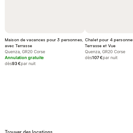
Maison de vacances pour 3 personnes,
Chalet pour 4 personne
avec Terrasse
Terrasse et Vue
Quenza, GR20 Corse
Quenza, GR20 Corse
Annulation gratuite
dès
107 €
par nuit
dès
93 €
par nuit
Connectez-vous et économisez
Se connecter
jusqu'à 10% sur nos logements.
Trouver des locations