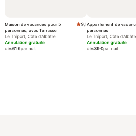
Maison de vacances pour 5
9,1
Appartement de vacanc
personnes, avec Terrasse
personnes
Le Tréport, Côte d'Albâtre
Le Tréport, Côte d'Albâtr
Annulation gratuite
Annulation gratuite
dès
61 €
par nuit
dès
39 €
par nuit
Connectez-vous et économisez
Se connecter
jusqu'à 10% sur nos logements.