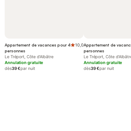
Appartement de vacances pour 4
10,0
Appartement de vacanc
personnes
personnes
Le Tréport, Côte d'Albâtre
Le Tréport, Côte d'Albâtr
Annulation gratuite
Annulation gratuite
dès
39 €
par nuit
dès
39 €
par nuit
Connectez-vous et économisez
Se connecter
jusqu'à 10% sur nos logements.