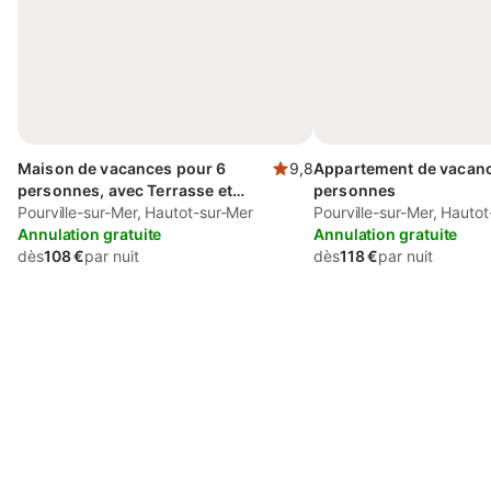
Maison de vacances pour 6
9,8
Appartement de vacanc
personnes, avec Terrasse et
personnes
Jardin
Pourville-sur-Mer, Hautot-sur-Mer
Pourville-sur-Mer, Hauto
Annulation gratuite
Annulation gratuite
dès
108 €
par nuit
dès
118 €
par nuit
Connectez-vous et économisez
Se connecter
jusqu'à 10% sur nos logements.