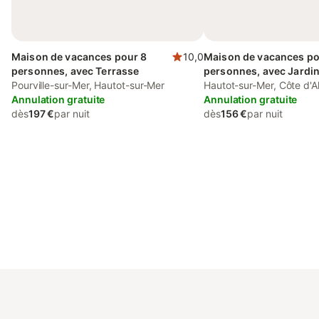
Maison de vacances pour 8
10,0
Maison de vacances po
personnes, avec Terrasse
personnes, avec Jardi
Pourville-sur-Mer, Hautot-sur-Mer
Hautot-sur-Mer, Côte d'A
Annulation gratuite
Annulation gratuite
dès
197 €
par nuit
dès
156 €
par nuit
Connectez-vous et économisez
Se connecter
jusqu'à 10% sur nos logements.