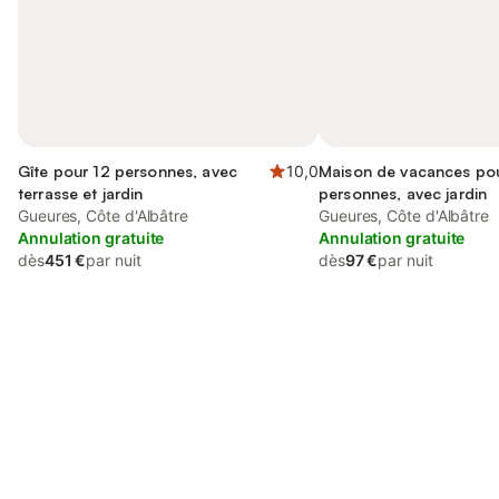
Gîte pour 12 personnes, avec
10,0
Maison de vacances po
terrasse et jardin
personnes, avec jardin
Gueures, Côte d'Albâtre
Gueures, Côte d'Albâtre
Annulation gratuite
Annulation gratuite
dès
451 €
par nuit
dès
97 €
par nuit
Connectez-vous et économisez
Se connecter
jusqu'à 10% sur nos logements.