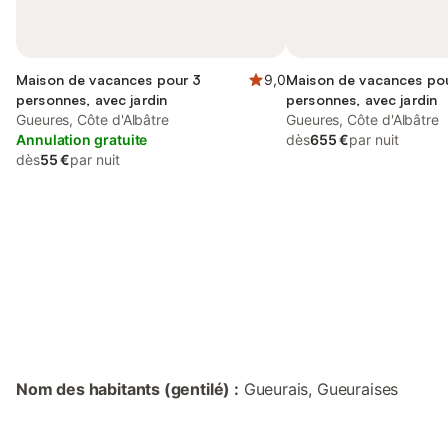
Maison de vacances pour 3
9,0
Maison de vacances po
personnes, avec jardin
personnes, avec jardin
Gueures, Côte d'Albâtre
Gueures, Côte d'Albâtre
Annulation gratuite
dès
655 €
par nuit
dès
55 €
par nuit
Connectez-vous et économisez
Se connecter
jusqu'à 10% sur nos logements.
Nom des habitants (gentilé) :
Gueurais, Gueuraises