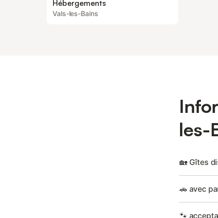
Hébergements
Vals-les-Bains
Info
les-
🏡 Gîtes d
🚗 avec pa
🐾 accepta