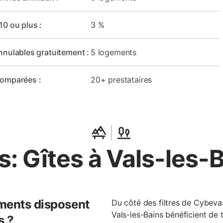
10 ou plus :
3 %
nnulables gratuitement :
5 logements
comparées :
20+ prestataires
: Gîtes à Vals-les-
ments disposent
Du côté des filtres de Cybevas
Vals-les-Bains bénéficient de 
s ?