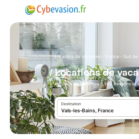
·
·
Locations de vacances
France
Sud de 
Locations de vaca
locations de vacances à Vals les Bains et 
Destination