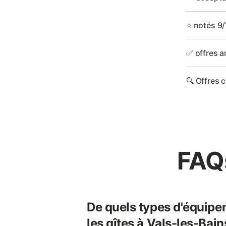
⭐ notés 9/
✅ offres a
🔍 Offres 
FAQs
De quels types d'équipe
les gîtes à Vals-les-Bain