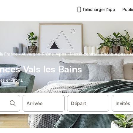
Télécharger l’app
Publi
·
·
·
·
la France
Auvergne-Rhône-Alpes
Massif central
Rhône-Alpes
A
nces Vals les Bains
ses environs.
Arrivée
Départ
Invités