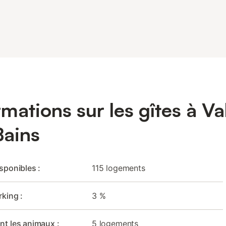
rmations sur les gîtes à Va
Bains
isponibles :
115 logements
rking :
3 %
nt les animaux :
5 logements