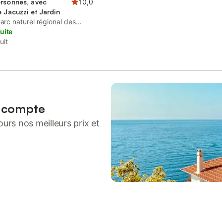
ersonnes, avec
10,0
e Jacuzzi et Jardin
Parc naturel régional des
e
uite
uit
n compte
urs nos meilleurs prix et