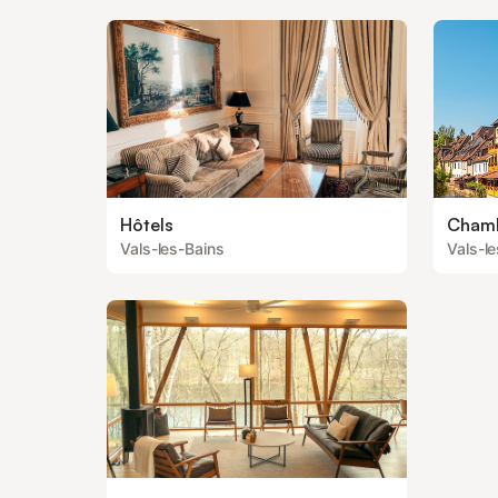
Hôtels
Chamb
Vals-les-Bains
Vals-l