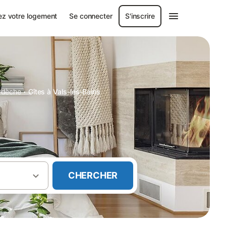
ez votre logement
Se connecter
S'inscrire
·
rdèche
Gîtes à Vals-les-Bains
CHERCHER