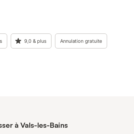
s
9,0
& plus
Annulation gratuite
sser à Vals-les-Bains