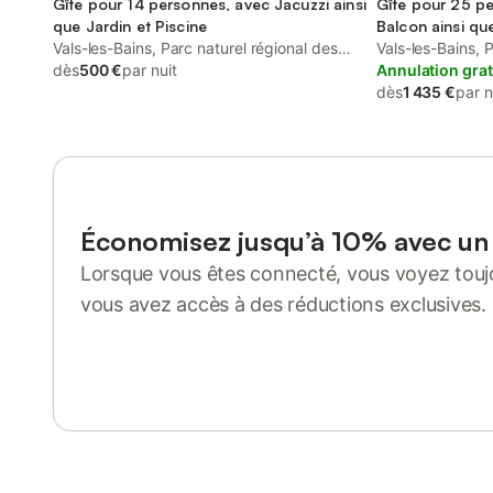
Gîte pour 14 personnes, avec Jacuzzi ainsi
Gîte pour 25 p
que Jardin et Piscine
Balcon ainsi qu
Vals-les-Bains, Parc naturel régional des
Vals-les-Bains, 
Monts d'Ardèche
dès
500 €
par nuit
Monts d'Ardèch
Annulation grat
dès
1 435 €
par n
Économisez jusqu’à 10% avec u
Lorsque vous êtes connecté, vous voyez toujo
vous avez accès à des réductions exclusives.
Se connecter ou s'inscrire