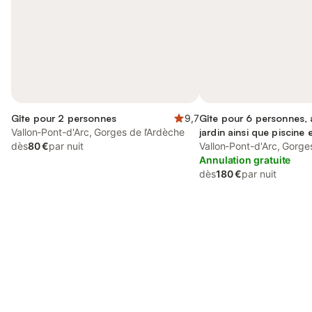
Gîte pour 2 personnes
9,7
Gîte pour 6 personnes,
Vallon-Pont-d'Arc, Gorges de l’Ardèche
jardin ainsi que piscine 
dès
80 €
par nuit
terrasse
Vallon-Pont-d'Arc, Gorge
Annulation gratuite
dès
180 €
par nuit
Connectez-vous et économisez
Se connecter
jusqu'à 10% sur nos logements.