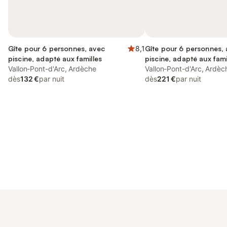
Gîte pour 6 personnes, avec
8,1
Gîte pour 6 personnes,
piscine, adapté aux familles
piscine, adapté aux fami
Vallon-Pont-d'Arc, Ardèche
Vallon-Pont-d'Arc, Ardèc
dès
132 €
par nuit
dès
221 €
par nuit
Connectez-vous et économisez
Se connecter
jusqu'à 10% sur nos logements.