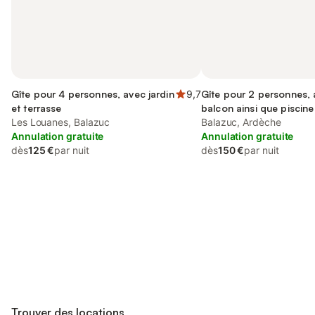
Gîte pour 4 personnes, avec jardin
9,7
Gîte pour 2 personnes,
et terrasse
balcon ainsi que piscine 
Les Louanes, Balazuc
Balazuc, Ardèche
Annulation gratuite
Annulation gratuite
dès
125 €
par nuit
dès
150 €
par nuit
Connectez-vous et économisez
Se connecter
jusqu'à 10% sur nos logements.
Trouver des locations