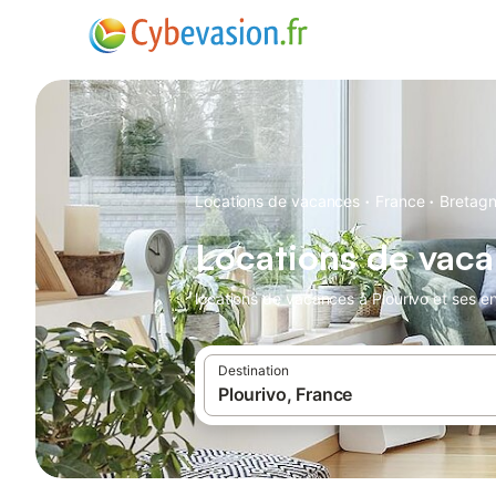
·
·
Locations de vacances
France
Bretag
Locations de vaca
locations de vacances à Plourivo et ses en
Destination