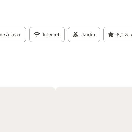
ne à laver
Internet
Jardin
8,0
& p