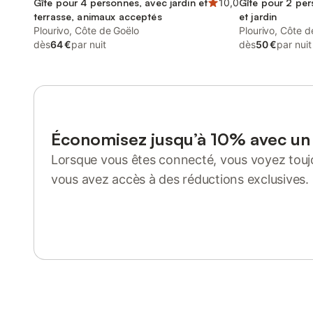
Gîte pour 4 personnes, avec jardin et
10,0
Gîte pour 2 per
terrasse, animaux acceptés
et jardin
Plourivo, Côte de Goëlo
Plourivo, Côte d
dès
64 €
par nuit
dès
50 €
par nuit
Économisez jusqu’à 10% avec u
Lorsque vous êtes connecté, vous voyez toujo
vous avez accès à des réductions exclusives.
Se connecter ou s'inscrire