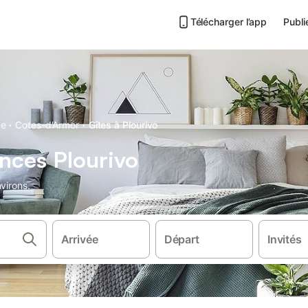
Télécharger l’app
Publi
·
·
ne
Cotes-d'Armor
Gîtes à Plourivo
nces Plourivo
virons.
Arrivée
Départ
Invités