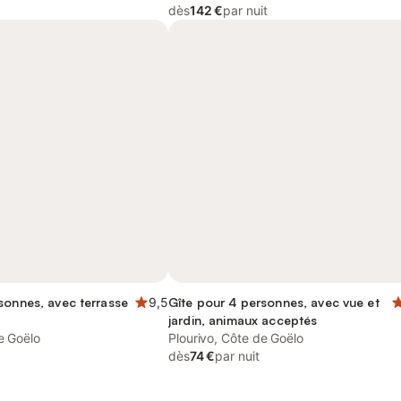
dès
142 €
par nuit
sonnes, avec terrasse
9,5
Gîte pour 4 personnes, avec vue et
jardin, animaux acceptés
e Goëlo
Plourivo, Côte de Goëlo
dès
74 €
par nuit