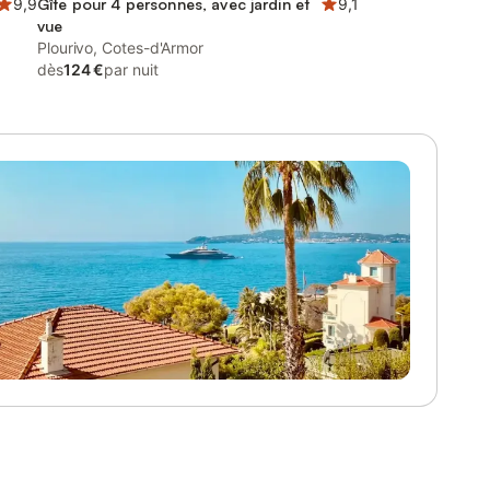
9,9
Gîte pour 4 personnes, avec jardin et
9,1
vue
Plourivo, Cotes-d'Armor
dès
124 €
par nuit