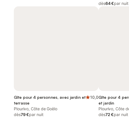
dès
64 €
par nuit
Gîte pour 4 personnes, avec jardin et
10,0
Gîte pour 4 per
terrasse
et jardin
Plourivo, Côte de Goëlo
Plourivo, Côte d
dès
79 €
par nuit
dès
72 €
par nuit