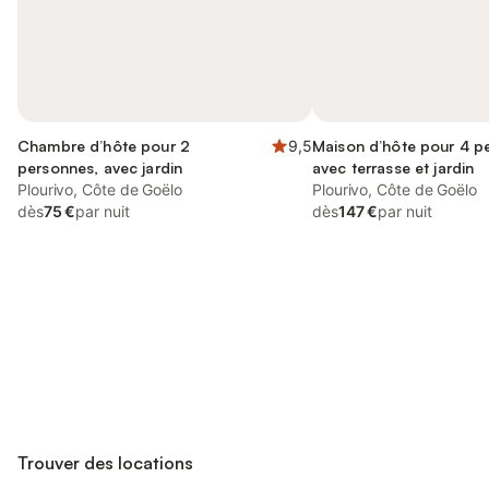
Chambre d’hôte pour 2
9,5
Maison d’hôte pour 4 p
personnes, avec jardin
avec terrasse et jardin
Plourivo, Côte de Goëlo
Plourivo, Côte de Goëlo
dès
75 €
par nuit
dès
147 €
par nuit
Connectez-vous et économisez
Se connecter
jusqu'à 10% sur nos logements.
Trouver des locations