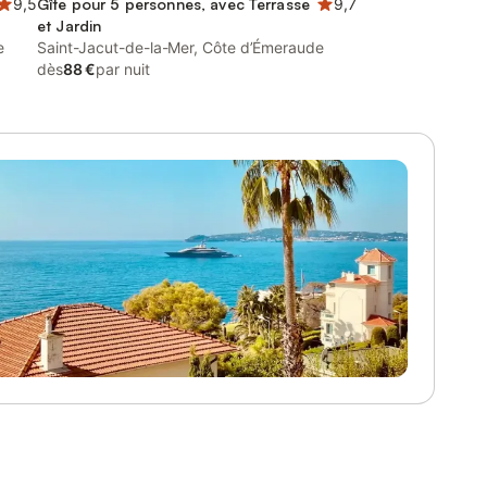
9,5
Gîte pour 5 personnes, avec Terrasse
9,7
et Jardin
e
Saint-Jacut-de-la-Mer, Côte d’Émeraude
dès
88 €
par nuit