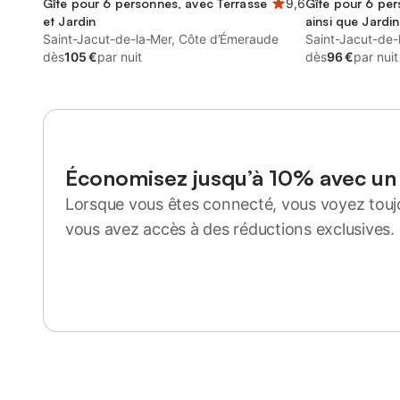
Gîte pour 6 personnes, avec Terrasse
9,6
Gîte pour 6 per
et Jardin
ainsi que Jardin
Saint-Jacut-de-la-Mer, Côte d’Émeraude
Saint-Jacut-de-
dès
105 €
par nuit
dès
96 €
par nuit
Économisez jusqu’à 10% avec u
Lorsque vous êtes connecté, vous voyez toujo
vous avez accès à des réductions exclusives.
Se connecter ou s'inscrire