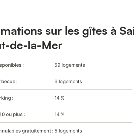
rmations sur les gîtes à Sa
t-de-la-Mer
isponibles :
59 logements
rbecue :
6 logements
rking :
14 %
10 ou plus :
14 %
nnulables gratuitement :
5 logements