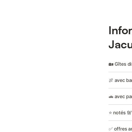
Info
Jacu
🏡 Gîtes d
🍖 avec ba
🚗 avec pa
⭐ notés 9/
✅ offres a