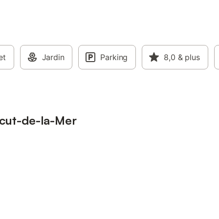
et
Jardin
Parking
8,0
& plus
acut-de-la-Mer