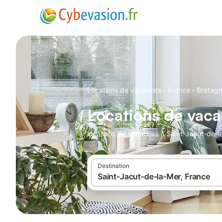
·
·
Locations de vacances
France
Bretag
Locations de vaca
locations de vacances à Saint-Jacut-de-la
Destination