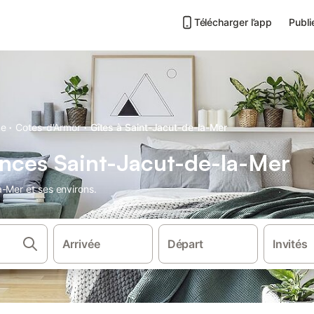
Télécharger l’app
Publi
·
·
ne
Cotes-d'Armor
Gîtes à Saint-Jacut-de-la-Mer
nces Saint-Jacut-de-la-Mer
-Mer et ses environs.
Arrivée
Départ
Invités