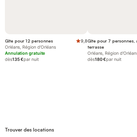
Gîte pour 12 personnes
9,8
Gîte pour 7 personnes, a
Orléans, Région d'Orléans
terrasse
Annulation gratuite
Orléans, Région d'Orléan
dès
135 €
par nuit
dès
180 €
par nuit
Connectez-vous et économisez
Se connecter
jusqu'à 10% sur nos logements.
Trouver des locations