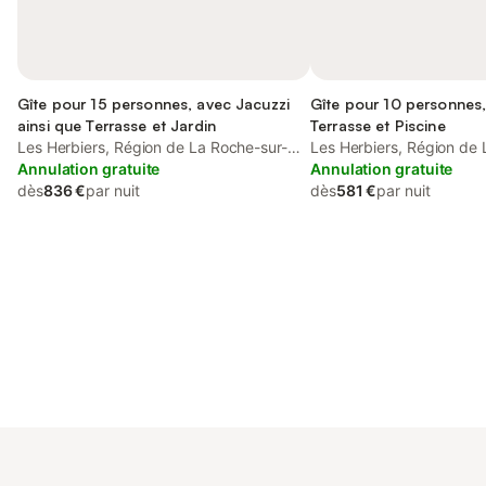
Gîte pour 15 personnes, avec Jacuzzi
Gîte pour 10 personnes
ainsi que Terrasse et Jardin
Terrasse et Piscine
Les Herbiers, Région de La Roche-sur-
Les Herbiers, Région de 
Yon
Annulation gratuite
Yon
Annulation gratuite
dès
836 €
par nuit
dès
581 €
par nuit
Connectez-vous et économisez
Se connecter
jusqu'à 10% sur nos logements.