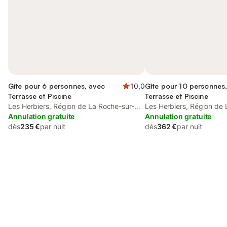
Gîte pour 6 personnes, avec
10,0
Gîte pour 10 personnes
Terrasse et Piscine
Terrasse et Piscine
Les Herbiers, Région de La Roche-sur-
Les Herbiers, Région de 
Yon
Annulation gratuite
Yon
Annulation gratuite
dès
235 €
par nuit
dès
362 €
par nuit
Connectez-vous et économisez
Se connecter
jusqu'à 10% sur nos logements.