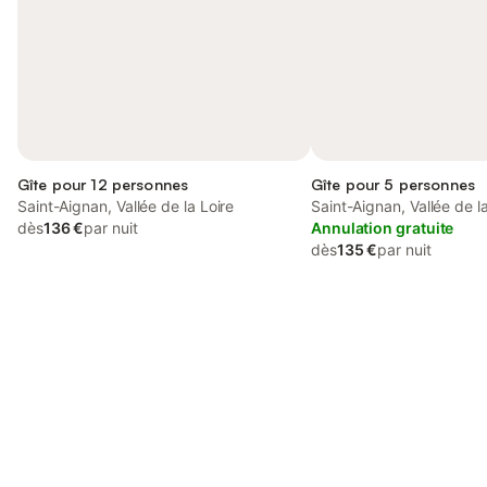
Gîte pour 12 personnes
Gîte pour 5 personnes
Saint-Aignan, Vallée de la Loire
Saint-Aignan, Vallée de la
dès
136 €
par nuit
Annulation gratuite
dès
135 €
par nuit
Connectez-vous et économisez
Se connecter
jusqu'à 10% sur nos logements.