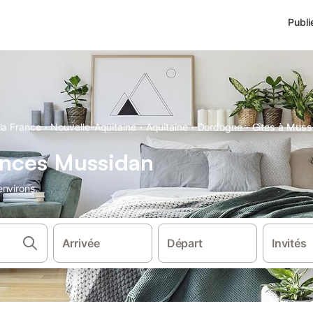
Publi
·
·
·
·
la France
Nouvelle-Aquitaine
Aquitaine
Dordogne
Gîtes à Muss
ances Mussidan
environs.
Arrivée
Départ
Invités