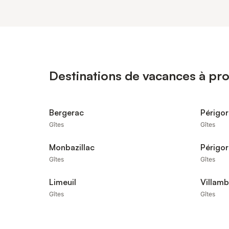
Destinations de vacances à pro
Bergerac
Périgor
Gîtes
Gîtes
Monbazillac
Périgor
Gîtes
Gîtes
Limeuil
Villamb
Gîtes
Gîtes