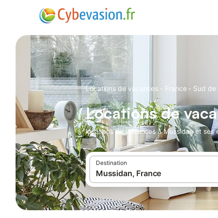
·
·
Locations de vacances
France
Sud de 
Locations de vac
locations de vacances à Mussidan et ses 
Destination