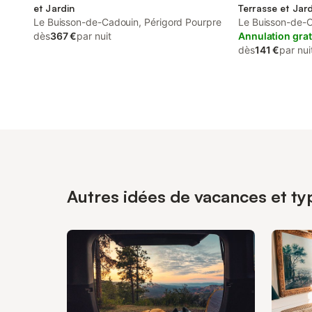
et Jardin
Terrasse et Jar
Le Buisson-de-Cadouin, Périgord Pourpre
Le Buisson-de-C
dès
367 €
par nuit
Annulation grat
dès
141 €
par nui
Autres idées de vacances et ty