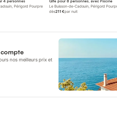
r 4 personnes
Gîte pour 8 personnes, avec Piscine
adouin, Périgord Pourpre
Le Buisson-de-Cadouin, Périgord Pourp
dès
211 €
par nuit
n compte
urs nos meilleurs prix et