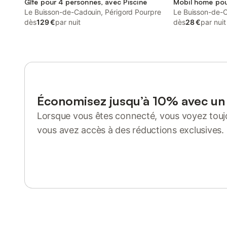
Gîte pour 4 personnes, avec Piscine
Mobil home pou
Le Buisson-de-Cadouin, Périgord Pourpre
Le Buisson-de-C
dès
129 €
par nuit
dès
28 €
par nuit
Économisez jusqu’à 10% avec u
Lorsque vous êtes connecté, vous voyez toujo
vous avez accès à des réductions exclusives.
Se connecter ou s'inscrire