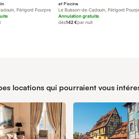
din
et Piscine
adouin, Périgord Pourpre
Le Buisson-de-Cadouin, Périgord Pourp
uite
Annulation gratuite
t
dès
142 €
par nuit
pes locations qui pourraient vous intér