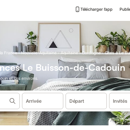
Télécharger l’app
Publi
·
·
·
·
la France
Nouvelle-Aquitaine
Aquitaine
Dordogne
Gîtes à Le B
ances Le Buisson-de-Cadouin
uin et ses environs.
Arrivée
Départ
Invités