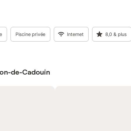
e
Piscine privée
Internet
8,0
& plus
sson-de-Cadouin