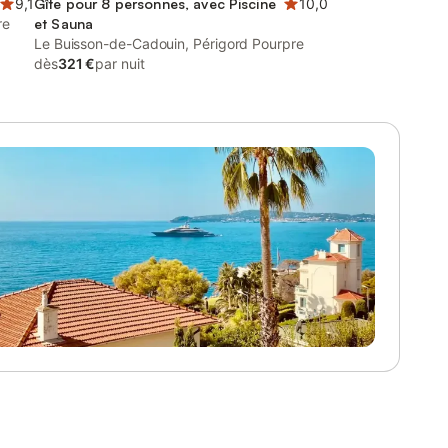
9,1
Gîte pour 8 personnes, avec Piscine
10,0
re
et Sauna
Le Buisson-de-Cadouin, Périgord Pourpre
dès
321 €
par nuit