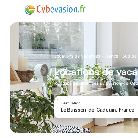
·
·
Locations de vacances
France
Sud de 
Locations de vac
locations de vacances au Buisson-de-Cado
Destination