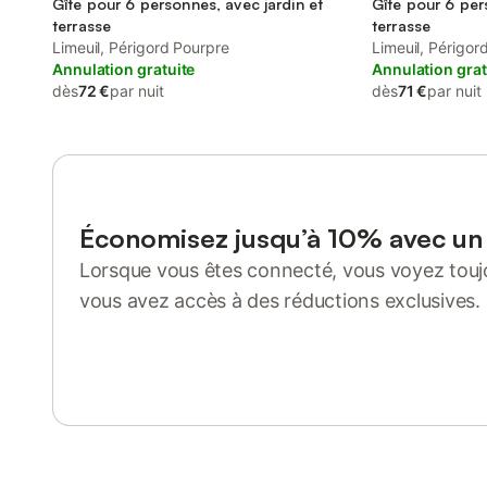
Gîte pour 6 personnes, avec jardin et
Gîte pour 6 per
terrasse
terrasse
Limeuil, Périgord Pourpre
Limeuil, Périgor
Annulation gratuite
Annulation grat
dès
72 €
par nuit
dès
71 €
par nuit
Économisez jusqu’à 10% avec u
Lorsque vous êtes connecté, vous voyez toujo
vous avez accès à des réductions exclusives.
Se connecter ou s'inscrire