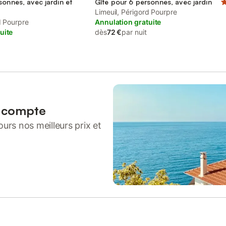
sonnes, avec jardin et
Gîte pour 6 personnes, avec jardin
Limeuil, Périgord Pourpre
d Pourpre
Annulation gratuite
uite
dès
72 €
par nuit
n compte
urs nos meilleurs prix et