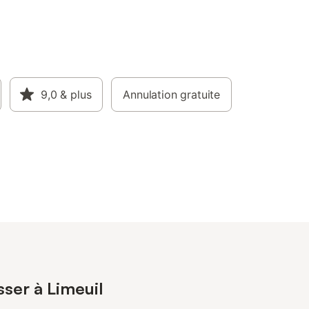
9,0
& plus
Annulation gratuite
sser à Limeuil