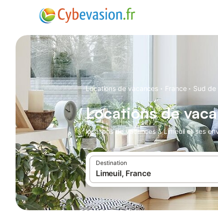
·
·
Locations de vacances
France
Sud de 
Locations de vaca
locations de vacances à Limeuil et ses env
Destination