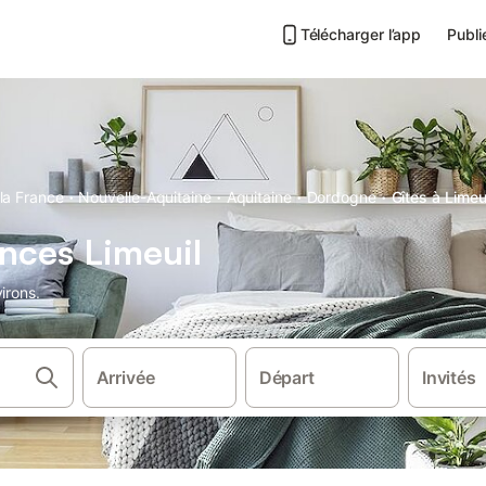
Télécharger l’app
Publi
·
·
·
·
la France
Nouvelle-Aquitaine
Aquitaine
Dordogne
Gîtes à Limeu
nces Limeuil
irons.
Arrivée
Départ
Invités