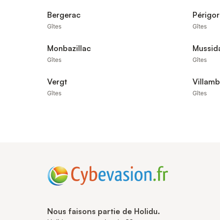
Bergerac
Périgor
Gîtes
Gîtes
Monbazillac
Mussid
Gîtes
Gîtes
Vergt
Villamb
Gîtes
Gîtes
Nous faisons partie de Holidu.