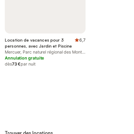
Location de vacances pour 3
6,7
personnes, avec Jardin et Piscine
Mercuer, Parc naturel régional des Monts
d'Ardèche
Annulation gratuite
dès
73 €
par nuit
Connectez-vous et économisez
Se connecter
jusqu'à 10% sur nos logements.
Trouver des locations