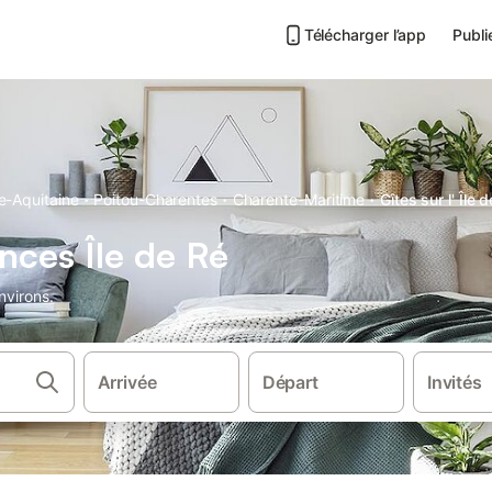
Télécharger l’app
Publi
·
·
·
e-Aquitaine
Poitou-Charentes
Charente-Maritime
Gîtes sur l' Île 
nces Île de Ré
nvirons.
Arrivée
Départ
Invités