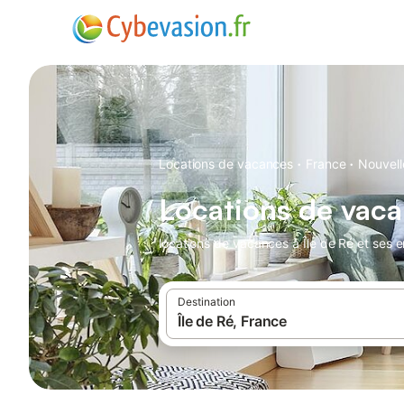
·
·
Locations de vacances
France
Nouvell
Locations de vaca
locations de vacances à Île de Ré et ses e
Destination