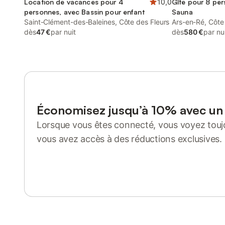
Location de vacances pour 4
10,0
Gîte pour 8 per
personnes, avec Bassin pour enfant
Sauna
Saint-Clément-des-Baleines, Côte des Fleurs
Ars-en-Ré, Côte
dès
47 €
par nuit
dès
580 €
par nu
Économisez jusqu’à 10% avec u
Lorsque vous êtes connecté, vous voyez toujo
vous avez accès à des réductions exclusives.
Se connecter ou s'inscrire