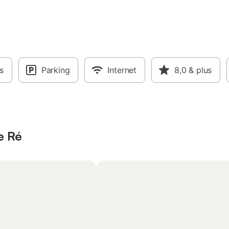
s
Parking
Internet
8,0
& plus
de Ré