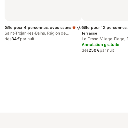
Gîte pour 4 personnes, avec sauna
7,0
Gîte pour 12 personnes, 
Saint-Trojan-les-Bains, Région de
terrasse
Rochefort
dès
34 €
par nuit
Le Grand-Village-Plage,
Rochefort
Annulation gratuite
dès
250 €
par nuit
Connectez-vous et économisez
Se connecter
jusqu'à 10% sur nos logements.