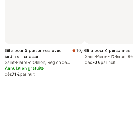
Gîte pour 5 personnes, avec
10,0
Gîte pour 4 personnes
jardin et terrasse
Saint-Pierre-d'Oléron, R
Saint-Pierre-d'Oléron, Région de
Rochefort
dès
70 €
par nuit
Rochefort
Annulation gratuite
dès
71 €
par nuit
Connectez-vous et économisez
Se connecter
jusqu'à 10% sur nos logements.