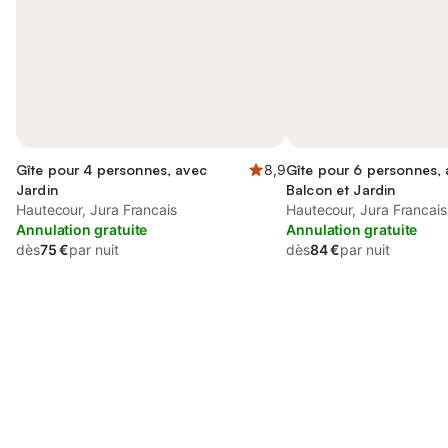
Gîte pour 4 personnes, avec
8,9
Gîte pour 6 personnes,
Jardin
Balcon et Jardin
Hautecour, Jura Francais
Hautecour, Jura Francais
Annulation gratuite
Annulation gratuite
dès
75 €
par nuit
dès
84 €
par nuit
Connectez-vous et économisez
Se connecter
jusqu'à 10% sur nos logements.